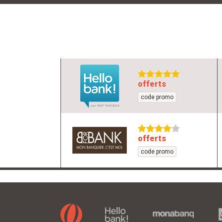
livret d'épargn
offerts
code promo
offerts
code promo