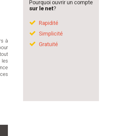
Pourquoi ouvrir un compte
sur le net
?
Rapidité
Simplicité
rs à
Gratuité
pour
tout
 les
ance
 ces