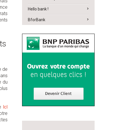
rats
ance
Hello bank !
rats
ents
BforBank
ts
e de
dans
e du
plus
e
lcl
otre
ctes