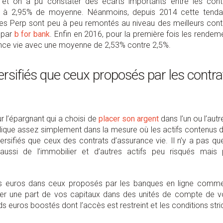
et on a pu constater des écarts importants entre les cont
p à 2,95% de moyenne. Néanmoins, depuis 2014 cette tend
 des Perp sont peu à peu remontés au niveau des meilleurs cont
 par
b for bank
.
Enfin en 2016, pour la première fois les rendem
nce vie avec une moyenne de 2,53% contre 2,5%.
ersifiés que ceux proposés par les contra
 l’épargnant qui a choisi de
placer son argent
dans l’un ou l’autr
ique assez simplement dans la mesure où les actifs contenus 
ersifiés que ceux des contrats d’assurance vie. Il n’y a pas qu
ussi de l’immobilier et d’autres actifs peu risqués mais 
ds euros dans ceux proposés par les banques en ligne comm
er une part de vos capitaux dans des unités de compte de v
nds euros boostés dont l’accès est restreint et les conditions stri