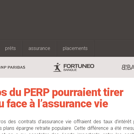
prêts
assurance
placements
s du PERP pourraient tirer
u face à l’assurance vie
ros des contrats d’assurance vie offraient des taux d’intérêt 
plans épargne retraite populaire. Cette différence a été mes