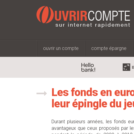
ouvrir un compte
compte épargne
Les fonds en euro
leur épingle du je
Durant plusieurs années, les fonds eu
avantageux que ceux proposés par les 