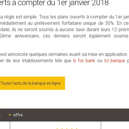
rts à compter du 1er janvier 2018
a règle est simple. Tous les plans ouverts à compter du 1er jan
mmédiatement au prélèvement forfaitaire unique de 30%. En ce
date, ils ne seront soumis à aucune taxe durant leurs 12 prem
12ème anniversaire, ces derniers seront également soumi
e est annoncée quelques semaines avant sa mise en application.
er de leur établissements tels que
b for bank
ou
lcl banque
p
Toute l'actu de la banque en ligne
e
offre
e