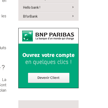
t en
Hello bank !
 les
BforBank
uits
 ?
. La
Sont
plan