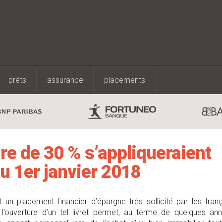
prêts
assurance
placements
ire de 30 % s’appliqueraient
du 1er janvier 2018
un placement financier d’épargne très sollicité par les franç
e, l’ouverture d’un tel livret permet, au terme de quelques an