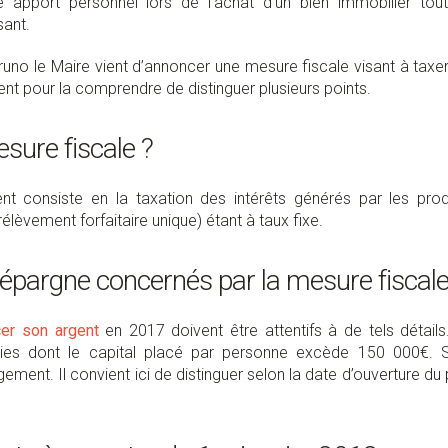
me apport personnel lors de l’achat d’un bien immobilier tou
sant.
uno le Maire vient d’annoncer une mesure fiscale visant à taxer
vient pour la comprendre de distinguer plusieurs points.
sure fiscale ?
 consiste en la taxation des intérêts générés par les prod
lèvement forfaitaire unique) étant à taux fixe.
d’épargne concernés par la mesure fiscale
cer son argent
en 2017 doivent être attentifs à de tels détails
ies dont le capital placé par personne excède 150 000€. 
ment. Il convient ici de distinguer selon la date d’ouverture du 