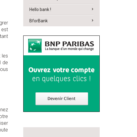
Hello bank !
BforBank
grer
 est
tant
 les
l de
vous
gnez
otre
iser
oute