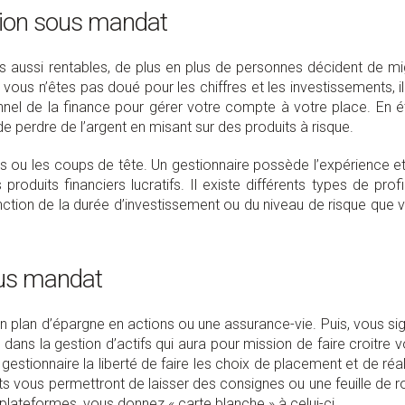
tion sous mandat
s aussi rentables, de plus en plus de personnes décident de mi
vous n’êtes pas doué pour les chiffres et les investissements, il
onnel de la finance pour gérer votre compte à votre place. En é
e perdre de l’argent en misant sur des produits à risque.
ns ou les coups de tête. Un gestionnaire possède l’expérience et
roduits financiers lucratifs. Il existe différents types de profi
nction de la durée d’investissement ou du niveau de risque que 
ous mandat
n plan d’épargne en actions ou une assurance-vie. Puis, vous si
dans la gestion d’actifs qui aura pour mission de faire croitre v
gestionnaire la liberté de faire les choix de placement et de réal
ts vous permettront de laisser des consignes ou une feuille de r
 plateformes, vous donnez « carte blanche » à celui-ci.