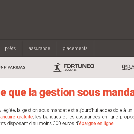
prêts
assurance
placements
ce que la gestion sous manda
vilégiée, la gestion sous mandat est aujourd’hui accessible à un 
ancaire gratuite
, les banques et les assurances en ligne propo
ents disposant d’au moins 300 euros d’
épargne en ligne
.